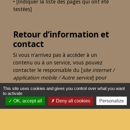
• [Indiquer la liste des pages qui ont été
testées]
Retour d’information et
contact
Si vous n’arrivez pas à accéder à un
contenu ou à un service, vous pouvez
contacter le responsable du [
site internet /
application mobile / Autre service
] pour
être orienté vers une alternative accessible
This site uses cookies and gives you control over what you want
ou obtenir le contenu sous une autre
to activate
forme.
OK, accept all
Deny all cookies
Personalize
• Envoyer un message [
url du formulaire en
ligne
]
• Contacter [
Nom de l’entité responsable