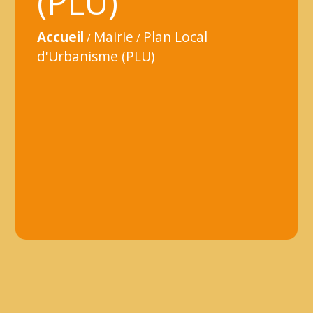
(PLU)
Accueil
Mairie
Plan Local
/
/
d'Urbanisme (PLU)