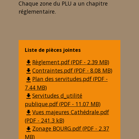
Chaque zone du PLU a un chapitre
réglementaire.
Liste de pièces jointes
Règlement.pdf (PDF - 2.39 MB)
file_download
Contraintes.pdf (PDF - 8.08 MB)
file_download
Plan des servitudes.pdf (PDF -
file_download
7.44 MB)
Servitudes d_utilité
file_download
publique.pdf (PDF - 11.07 MB)
Vues majeures Cathédrale.pdf
file_download
(PDF - 241.3 kB)
Zonage BOURG.pdf (PDF - 2.37
file_download
MB)