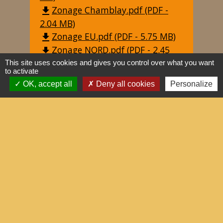
Zonage Chamblay.pdf (PDF -
file_download
2.04 MB)
Zonage EU.pdf (PDF - 5.75 MB)
file_download
Zonage NORD.pdf (PDF - 2.45
file_download
MB)
This site uses cookies and gives you control over what you want
to activate
Zonage SUD.pdf (PDF - 2.06 MB)
file_download
OK, accept all
Deny all cookies
Personalize
Contacts