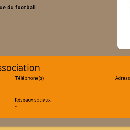
ue du football
sociation
Téléphone(s)
Adress
-
-
Réseaux sociaux
-