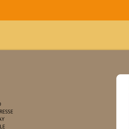
D
GRESSE
AY
LE