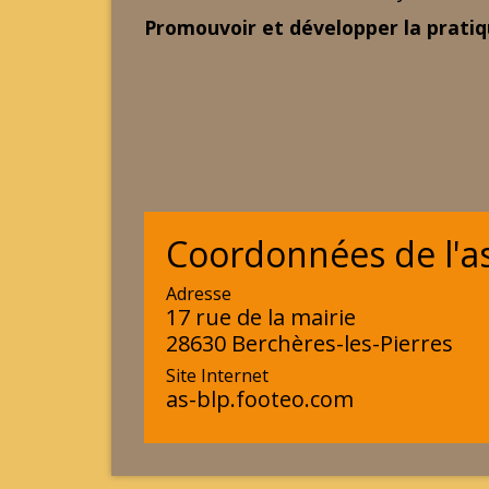
Promouvoir et développer la pratiq
Coordonnées de l'as
Adresse
17 rue de la mairie
28630 Berchères-les-Pierres
Site Internet
as-blp.footeo.com