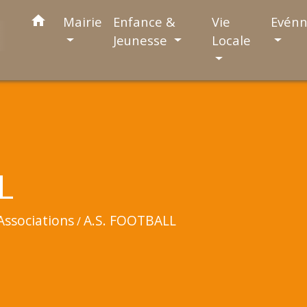
home
Mairie
Enfance &
Vie
Evén
Jeunesse
Locale
L
Associations
A.S. FOOTBALL
/