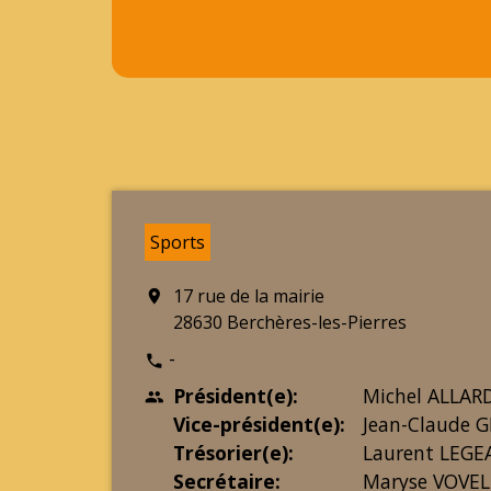
Sports
17 rue de la mairie
location_on
28630 Berchères-les-Pierres
-
phone
Président(e):
Michel ALLAR
people
Vice-président(e):
Jean-Claude 
Trésorier(e):
Laurent LEGE
Secrétaire:
Maryse VOVEL