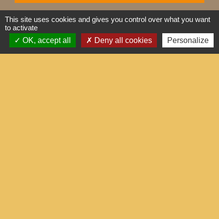
This site uses cookies and gives you control over what you want
to activate
OK, accept all
Deny all cookies
Personalize
Contacts
Commune de Berchères-les-Pierres
17 rue de la Mairie
28630 Berchères-les-Pierres - FRANCE
-
-
Mentions légales
Politique de confidentialité
-
-
Accessibilité
Plan du site
Gestion des cookies