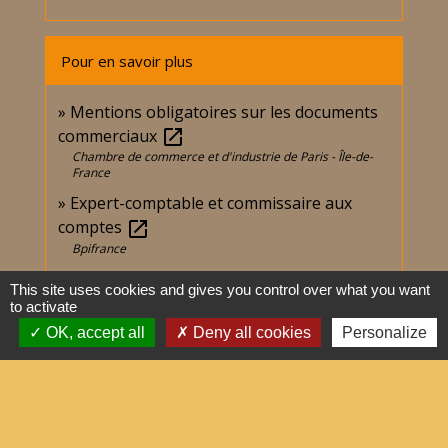
Pour en savoir plus
Mentions obligatoires sur les documents
commerciaux
open_in_new
Chambre de commerce et d'industrie de Paris - Île-de-
France
Expert-comptable et commissaire aux
comptes
open_in_new
Bpifrance
This site uses cookies and gives you control over what you want
Signaler une erreur sur cette page
to activate
OK, accept all
Deny all cookies
Personalize